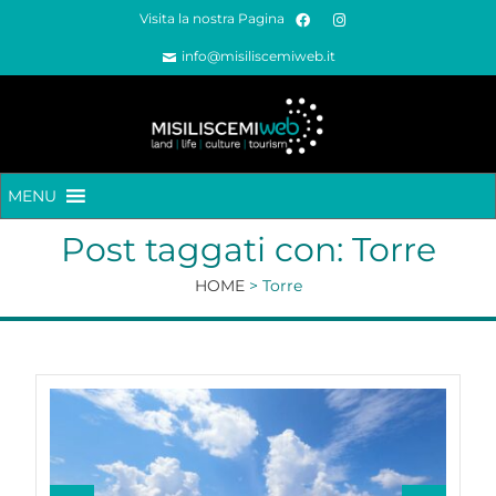
Visita la nostra Pagina
info@misiliscemiweb.it
MENU
Post taggati con: Torre
HOME
>
Torre