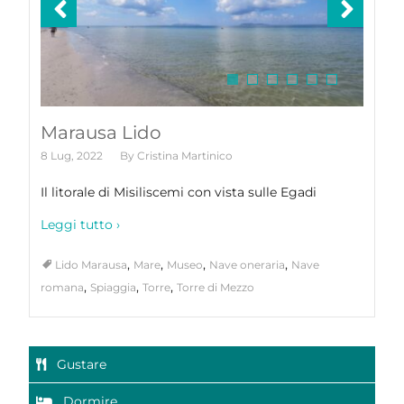
Marausa Lido
8 Lug, 2022
By
Cristina Martinico
Il litorale di Misiliscemi con vista sulle Egadi
Leggi tutto ›
,
,
,
,
Lido Marausa
Mare
Museo
Nave oneraria
Nave
,
,
,
romana
Spiaggia
Torre
Torre di Mezzo
Gustare
Dormire