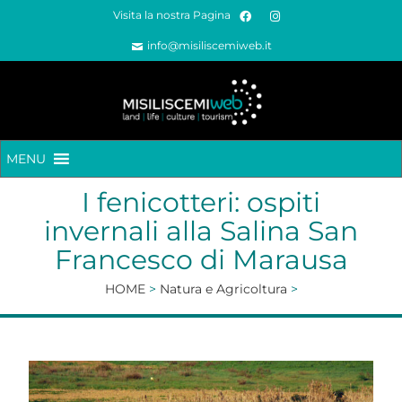
Visita la nostra Pagina
info@misiliscemiweb.it
MENU
I fenicotteri: ospiti
invernali alla Salina San
Francesco di Marausa
HOME
>
Natura e Agricoltura
>