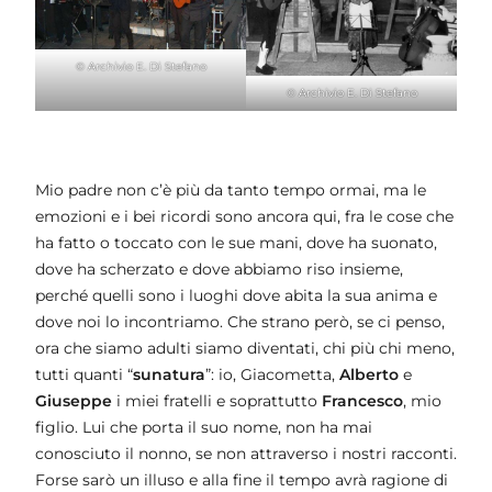
© Archivio E. Di Stefano
© Archivio E. Di Stefano
Mio padre non c’è più da tanto tempo ormai, ma le
emozioni e i bei ricordi sono ancora qui, fra le cose che
ha fatto o toccato con le sue mani, dove ha suonato,
dove ha scherzato e dove abbiamo riso insieme,
perché quelli sono i luoghi dove abita la sua anima e
dove noi lo incontriamo. Che strano però, se ci penso,
ora che siamo adulti siamo diventati, chi più chi meno,
tutti quanti “
sunatura
”: io, Giacometta,
Alberto
e
Giuseppe
i miei fratelli e soprattutto
Francesco
, mio
figlio. Lui che porta il suo nome, non ha mai
conosciuto il nonno, se non attraverso i nostri racconti.
Forse sarò un illuso e alla fine il tempo avrà ragione di