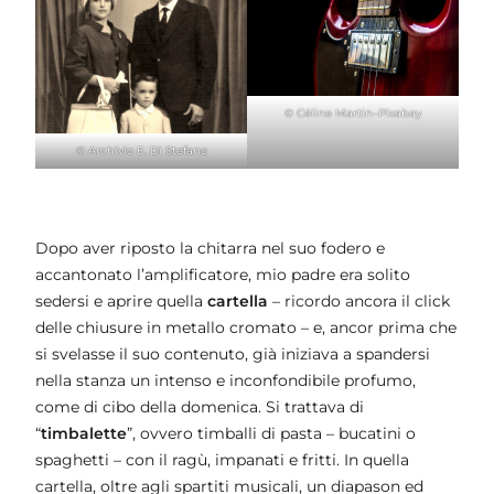
©
Céline Martin
–
Pixabay
© Archivio E. Di Stefano
Dopo aver riposto la chitarra nel suo fodero e
accantonato l’amplificatore, mio padre era solito
sedersi e aprire quella
cartella
– ricordo ancora il click
delle chiusure in metallo cromato – e, ancor prima che
si svelasse il suo contenuto, già iniziava a spandersi
nella stanza un intenso e inconfondibile profumo,
come di cibo della domenica. Si trattava di
“
timbalette
”, ovvero timballi di pasta – bucatini o
spaghetti – con il ragù, impanati e fritti. In quella
cartella, oltre agli spartiti musicali, un diapason ed