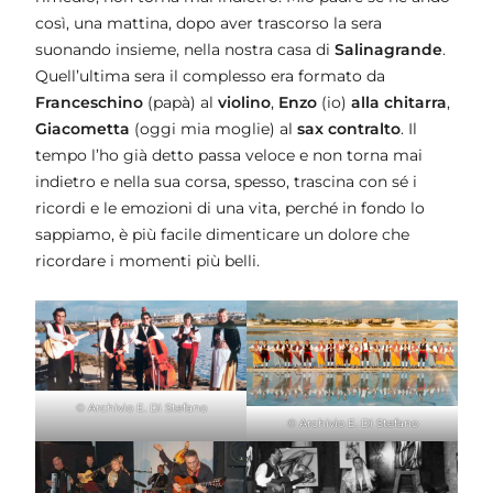
così, una mattina, dopo aver trascorso la sera
suonando insieme, nella nostra casa di
Salinagrande
.
Quell’ultima sera il complesso era formato da
Franceschino
(papà) al
violino
,
Enzo
(io)
alla chitarra
,
Giacometta
(oggi mia moglie) al
sax contralto
. Il
tempo l’ho già detto passa veloce e non torna mai
indietro e nella sua corsa, spesso, trascina con sé i
ricordi e le emozioni di una vita, perché in fondo lo
sappiamo, è più facile dimenticare un dolore che
ricordare i momenti più belli.
© Archivio E. Di Stefano
© Archivio E. Di Stefano