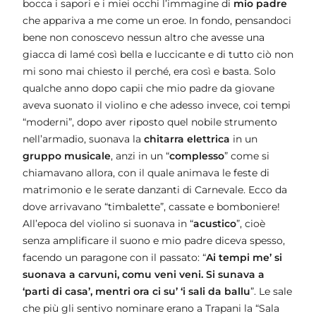
bocca i sapori e i miei occhi l’immagine di
mio padre
che appariva a me come un eroe. In fondo, pensandoci
bene non conoscevo nessun altro che avesse una
giacca di lamé così bella e luccicante e di tutto ciò non
mi sono mai chiesto il perché, era così e basta. Solo
qualche anno dopo capii che mio padre da giovane
aveva suonato il violino e che adesso invece, coi tempi
“moderni”, dopo aver riposto quel nobile strumento
nell’armadio, suonava la
chitarra elettrica
in un
gruppo musicale
, anzi in un “
complesso
” come si
chiamavano allora, con il quale animava le feste di
matrimonio e le serate danzanti di Carnevale. Ecco da
dove arrivavano “timbalette”, cassate e bomboniere!
All’epoca del violino si suonava in “
acustico
”, cioè
senza amplificare il suono e mio padre diceva spesso,
facendo un paragone con il passato: “
Ai tempi me’ si
suonava a carvuni, comu veni veni. Si sunava a
‘parti di casa’, mentri ora ci su’ ‘i sali da ballu
”. Le sale
che più gli sentivo nominare erano a Trapani la “Sala