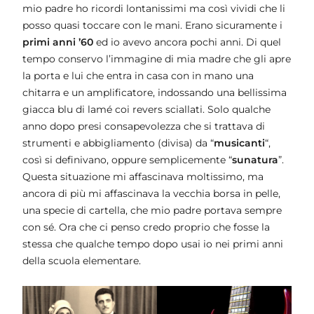
mio padre ho ricordi lontanissimi ma così vividi che li
posso quasi toccare con le mani. Erano sicuramente i
primi anni ’60
ed io avevo ancora pochi anni. Di quel
tempo conservo l’immagine di mia madre che gli apre
la porta e lui che entra in casa con in mano una
chitarra e un amplificatore, indossando una bellissima
giacca blu di lamé coi revers sciallati. Solo qualche
anno dopo presi consapevolezza che si trattava di
strumenti e abbigliamento (divisa) da “
musicanti
“,
così si definivano, oppure semplicemente “
sunatura
”.
Questa situazione mi affascinava moltissimo, ma
ancora di più mi affascinava la vecchia borsa in pelle,
una specie di cartella, che mio padre portava sempre
con sé. Ora che ci penso credo proprio che fosse la
stessa che qualche tempo dopo usai io nei primi anni
della scuola elementare.