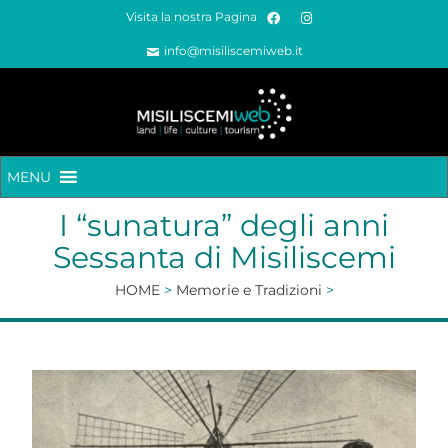
Visita la nostra Pagina
info@misiliscemiweb.it
MENU
I “sunatura” degli anni
Sessanta di Misiliscemi
HOME
>
Memorie e Tradizioni
>