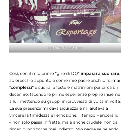
© Archivio E. Di Stefano
Così, con il mio primo “giro di DO”
imparai a suonare
,
ad orecchio appunto e come mio padre anch’io formai
“
complessi”
e suonai a feste e matrimoni per circa un
decennio, facendo le prime esperienze proprio insieme
a lui, mettendo su gruppi improvvisati di volta in volta.
La sua presenza mi dava sicurezza e mi aiutava a
vincere la timidezza e l’emozione. Il tempo – ancora lui
– non solo passa in fretta, ma è anche crudele, non dà
rimedio, non torna mai indietro. Mio padre se ne andò