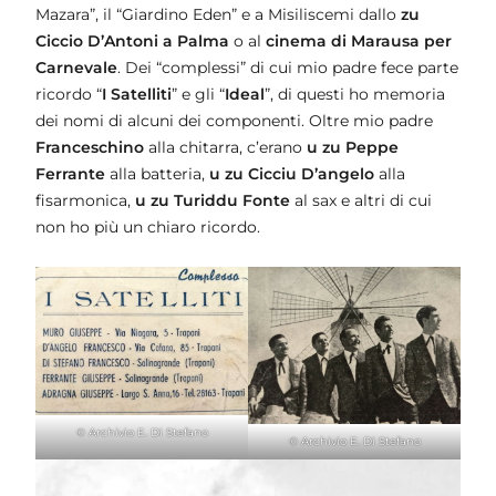
Mazara”, il “Giardino Eden” e a Misiliscemi dallo
zu
Ciccio D’Antoni a Palma
o al
cinema di Marausa per
Carnevale
. Dei “complessi” di cui mio padre fece parte
ricordo “
I Satelliti
” e gli “
Ideal
”, di questi ho memoria
dei nomi di alcuni dei componenti. Oltre mio padre
Franceschino
alla chitarra, c’erano
u zu Peppe
Ferrante
alla batteria,
u zu Cicciu D’angelo
alla
fisarmonica,
u zu Turiddu Fonte
al sax e altri di cui
non ho più un chiaro ricordo.
© Archivio E. Di Stefano
© Archivio E. Di Stefano