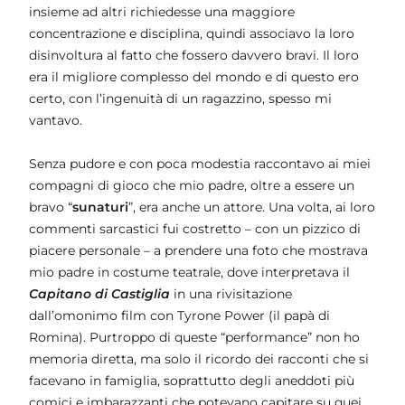
insieme ad altri richiedesse una maggiore
concentrazione e disciplina, quindi associavo la loro
disinvoltura al fatto che fossero davvero bravi. Il loro
era il migliore complesso del mondo e di questo ero
certo, con l’ingenuità di un ragazzino, spesso mi
vantavo.
Senza pudore e con poca modestia raccontavo ai miei
compagni di gioco che mio padre, oltre a essere un
bravo “
sunaturi
”, era anche un attore. Una volta, ai loro
commenti sarcastici fui costretto – con un pizzico di
piacere personale – a prendere una foto che mostrava
mio padre in costume teatrale, dove interpretava il
Capitano di Castiglia
in una rivisitazione
dall’omonimo film con Tyrone Power (il papà di
Romina). Purtroppo di queste “performance” non ho
memoria diretta, ma solo il ricordo dei racconti che si
facevano in famiglia, soprattutto degli aneddoti più
comici e imbarazzanti che potevano capitare su quei