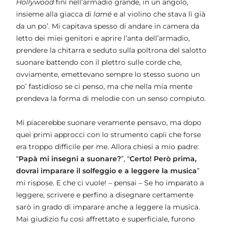
Hollywood
finì nell’armadio grande, in un angolo,
insieme alla giacca di
lamé
e al violino che stava lì già
da un po’. Mi capitava spesso di andare in camera da
letto dei miei genitori e aprire l’anta dell’armadio,
prendere la chitarra e seduto sulla poltrona del salotto
suonare battendo con il plettro sulle corde che,
ovviamente, emettevano sempre lo stesso suono un
po’ fastidioso se ci penso, ma che nella mia mente
prendeva la forma di melodie con un senso compiuto.
Mi piacerebbe suonare veramente pensavo, ma dopo
quei primi approcci con lo strumento capii che forse
era troppo difficile per me. Allora chiesi a mio padre:
“
Papà mi insegni a suonare?
”, “
Certo! Però prima,
dovrai imparare il solfeggio e a leggere la musica
”
mi rispose. E che ci vuole! – pensai – Se ho imparato a
leggere, scrivere e perfino a disegnare certamente
sarò in grado di imparare anche a leggere la musica.
Mai giudizio fu così affrettato e superficiale, furono