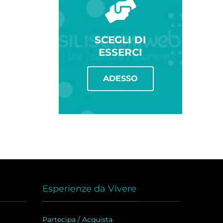
SCEGLI DI
ESSERCI
ADESSO
Esperienze da Vivere
Partecipa / Acquista