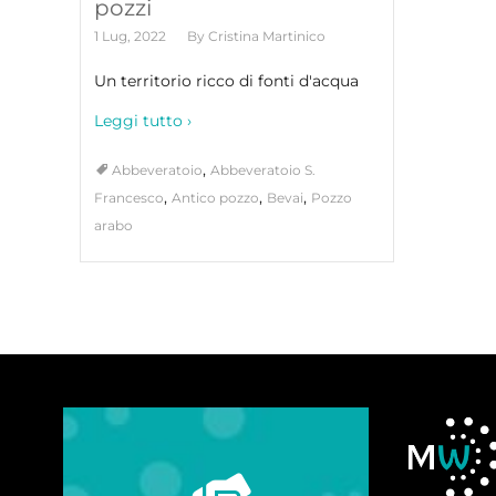
pozzi
1 Lug, 2022
By
Cristina Martinico
Un territorio ricco di fonti d'acqua
Leggi tutto ›
,
Abbeveratoio
Abbeveratoio S.
,
,
,
Francesco
Antico pozzo
Bevai
Pozzo
arabo