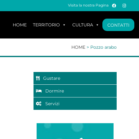
Visita la nostra Pagina
HOME
TERRITORIO
CULTURA
CONTATTI
HOME
>
Pozzo arabo
Gustare
Dormire
Servizi