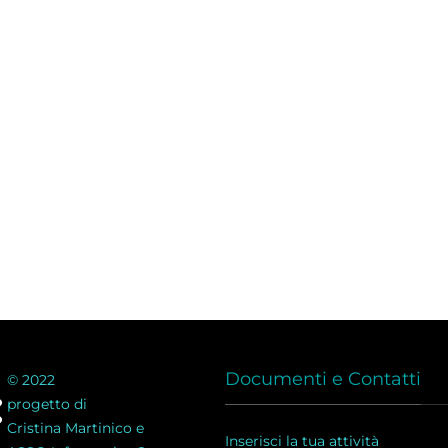
Documenti e Contatti
© 2022
progetto di
Cristina Martinico e
Inserisci la tua attività