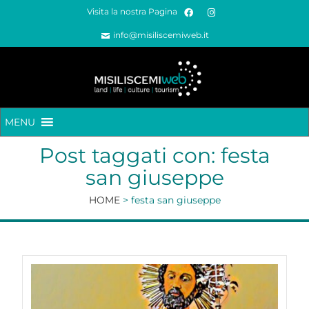
Visita la nostra Pagina
info@misiliscemiweb.it
MENU
Post taggati con: festa
san giuseppe
HOME
>
festa san giuseppe