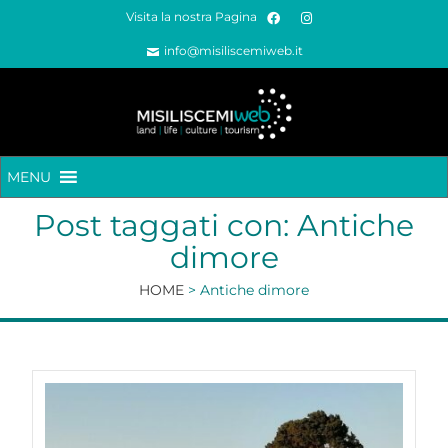
Visita la nostra Pagina
info@misiliscemiweb.it
MENU
Post taggati con: Antiche
dimore
HOME
>
Antiche dimore