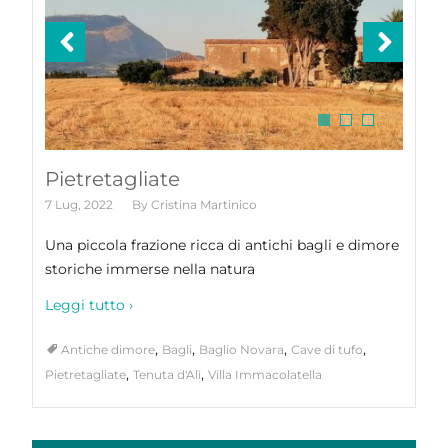
Pietretagliate
7 Lug, 2022
By
Cristina Martinico
Una piccola frazione ricca di antichi bagli e dimore
storiche immerse nella natura
Leggi tutto ›
,
,
,
,
Antiche dimore
Bagli
Baglio Novara
Cave di tufo
,
,
Pietretagliate
Tenuta d'Alì
Villa Immacolatella