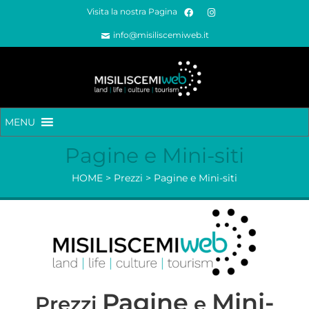
Visita la nostra Pagina
info@misiliscemiweb.it
MENU
Pagine e Mini-siti
HOME
>
Prezzi
>
Pagine e Mini-siti
Pagine
Mini-
Prezzi
e