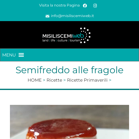
Visita la nostra Pagina
info@misiliscemiweb.it
MENU
Semifreddo alle fragole
HOME
>
Ricette
>
Ricette Primaverili
>