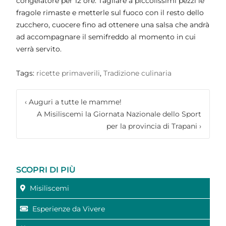
congelatore per 12 ore. Tagliare a piccolissimi pezzi le
fragole rimaste e metterle sul fuoco con il resto dello
zucchero, cuocere fino ad ottenere una salsa che andrà
ad accompagnare il semifreddo al momento in cui
verrà servito.
Tags:
ricette primaverili
,
Tradizione culinaria
‹
Auguri a tutte le mamme!
A Misiliscemi la Giornata Nazionale dello Sport
per la provincia di Trapani
›
SCOPRI DI PIÙ
Misiliscemi
Esperienze da Vivere