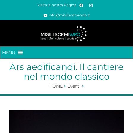
Visita la nostra Pagina
info@misiliscemiweb.it
MENU
Ars aedificandi. Il cantiere
nel mondo classico
HOME
>
Eventi
>