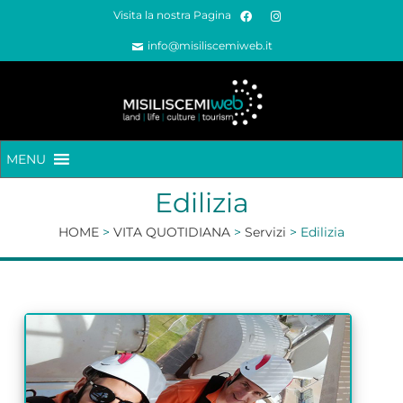
Visita la nostra Pagina
info@misiliscemiweb.it
MENU
Edilizia
HOME
>
VITA QUOTIDIANA
>
Servizi
>
Edilizia